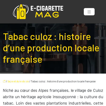
Tabac culoz : histoire
d’une production locale
française
/
Vape et style de vie
/ Tabac culoz : histoire d’une production locale française
Niché au cœur des Alpes françaises, le village de Culoz
abrite un héritage agricole insoupçonné : la culture du
tabac. Loin des vastes plantations industrielles, cette