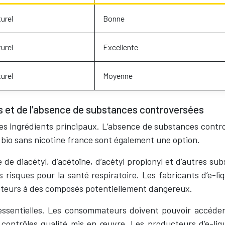
urel
Bonne
urel
Excellente
urel
Moyenne
fs et de l’absence de substances controversées
es ingrédients principaux. L’absence de substances controv
e bio sans nicotine france sont également une option.
e de diacétyl, d’acétoïne, d’acétyl propionyl et d’autres 
s risques pour la santé respiratoire. Les fabricants d’e-l
poteurs à des composés potentiellement dangereux.
essentielles. Les consommateurs doivent pouvoir accéder 
contrôles qualité mis en œuvre. Les producteurs d’e-liqu