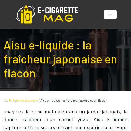
Aisu e-liquide : la
fraîcheur japonaise en
flacon
/
E-liquides et saveurs
/ Aisu e-liquide : la fraîcheur japonaise en flacon
Imaginez la brise matinale dans un jardin japonais, la
douce fraîcheur d’un sorbet yuzu. Aisu E-liquide
capture cette essence, offrant une expérience de vape